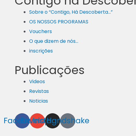
Contigo há Descobe
Sobre o “Contigo, Há Descoberta…”
OS NOSSOS PROGRAMAS
Vouchers
O que dizem de nós…
inscrições
Publicações
Videos
Revistas
Noticias
Facebook
Envelope
Instagram
Handshake