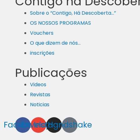
Contigo há Descobe
Sobre o “Contigo, Há Descoberta…”
OS NOSSOS PROGRAMAS
Vouchers
O que dizem de nós…
inscrições
Publicações
Videos
Revistas
Noticias
Facebook
Envelope
Instagram
Handshake