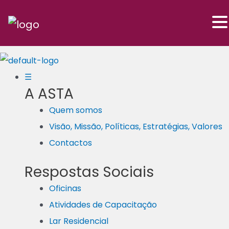
Skip
ASTA
to
content
☰
A ASTA
Quem somos
Visão, Missão, Políticas, Estratégias, Valores
Contactos
Respostas Sociais
Oficinas
Atividades de Capacitação
Lar Residencial