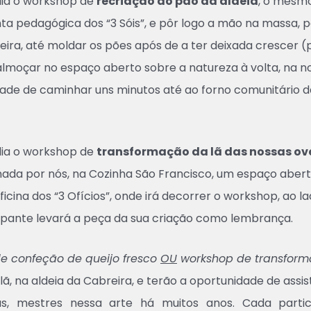
dia o workshop de
recriação do pão da aldeia
, o mesmo
ta pedagógica dos “3 Sóis”, e pôr logo a mão na massa, 
ira, até moldar os pões após de a ter deixada crescer (
lmoçar no espaço aberto sobre a natureza à volta, na n
dade de caminhar uns minutos até ao forno comunitário da
dia o workshop de
transformação da lã das nossas ove
ada por nós, na Cozinha São Francisco, um espaço aberto
oficina dos “3 Ofícios”, onde irá decorrer o workshop, ao
cipante levará a peça da sua criação como lembrança.
e confeção de queijo fresco
OU
workshop de transform
ã, na aldeia da Cabreira, e terão a oportunidade de assis
, mestres nessa arte há muitos anos. Cada parti