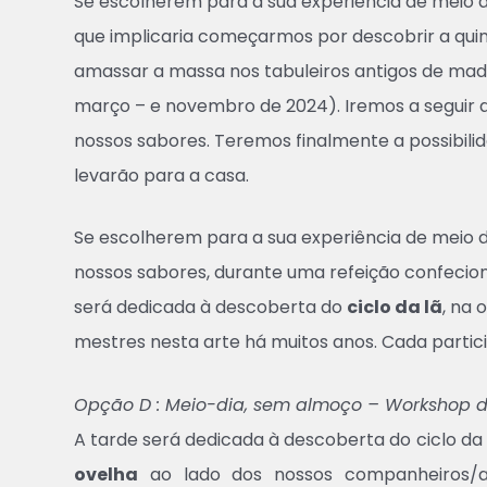
Se escolherem para a sua experiência de meio 
que implicaria começarmos por descobrir a quin
amassar a massa nos tabuleiros antigos de made
março – e novembro de 2024). Iremos a seguir a
nossos sabores. Teremos finalmente a possibili
levarão para a casa.
Se escolherem para a sua experiência de meio 
nossos sabores, durante uma refeição confecion
será dedicada à descoberta do
ciclo da lã
, na 
mestres nesta arte há muitos anos. Cada parti
Opção D : Meio-dia, sem almoço – Workshop d
A tarde será dedicada à descoberta do ciclo da l
ovelha
ao lado dos nossos companheiros/as