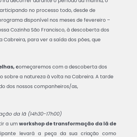
 irá decorrer durante o período da manhã, o
participando no processo todo, desde de
programa disponível nos meses de fevereiro –
ossa Cozinha São Francisco, à descoberta dos
 Cabreira, para ver a saída dos pões, que
lhas, c
omeçaremos com a descoberta dos
 sobre a natureza à volta na Cabreira. A tarde
 lado dos nossos companheiros/as,
ação da lã (14h30-17h00)
tir a um
workshop de transformação da lã de
cipante levará a peça da sua criação como