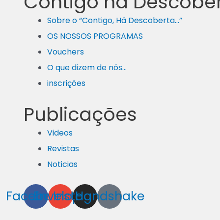
Contigo há Descobe
Sobre o “Contigo, Há Descoberta…”
OS NOSSOS PROGRAMAS
Vouchers
O que dizem de nós…
inscrições
Publicações
Videos
Revistas
Noticias
Facebook
Envelope
Instagram
Handshake