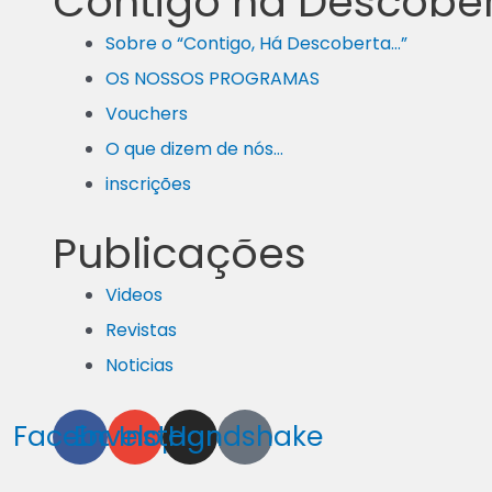
Contigo há Descobe
Sobre o “Contigo, Há Descoberta…”
OS NOSSOS PROGRAMAS
Vouchers
O que dizem de nós…
inscrições
Publicações
Videos
Revistas
Noticias
Facebook
Envelope
Instagram
Handshake