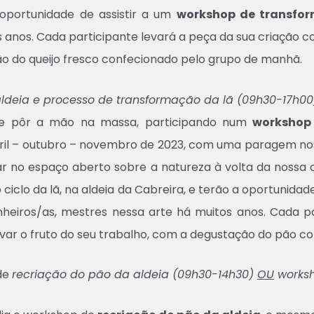
 oportunidade de assistir a um
workshop de transfor
anos. Cada participante levará a peça da sua criação c
ão do queijo fresco confecionado pelo grupo de manhã.
ldeia
e processo de transformação da lã (09h30-17h00
 e pôr a mão na massa, participando num
workshop
bril – outubro – novembro de 2023, com uma paragem no
çar no espaço aberto sobre a natureza à volta da nossa
iclo da lã, na aldeia da Cabreira, e terão a oportunidade
heiros/as, mestres nessa arte há muitos anos. Cada p
rovar o fruto do seu trabalho, com a degustação do pão 
de
recriação do pão da aldeia (09h30-14h30)
OU
worksh