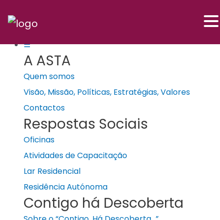
Skip
Post
to
navigation
☰
A ASTA
content
Quem somos
Visão, Missão, Políticas, Estratégias, Valores
Contactos
Respostas Sociais
Oficinas
Atividades de Capacitação
Lar Residencial
Residência Autónoma
Contigo há Descoberta
Sobre o “Contigo, Há Descoberta…”