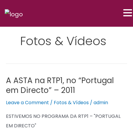
Skip
Post
to
pagination
content
Fotos & Vídeos
A ASTA na RTP1, no “Portugal
A
em Directo” – 2011
ASTA
na
Leave a Comment
/
Fotos & Vídeos
/
admin
RTP1,
ESTIVEMOS NO PROGRAMA DA RTP1 – "PORTUGAL
no
EM DIRECTO"
“Portugal