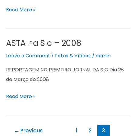
em
Read More »
Directo”
–
2011
ASTA na Sic – 2008
ASTA
na
Leave a Comment
/
Fotos & Vídeos
/
admin
Sic
REPORTAGEM NO PRIMEIRO JORNAL DA SIC Dia 28
–
de Março de 2008
2008
Read More »
←
Previous
1
2
3